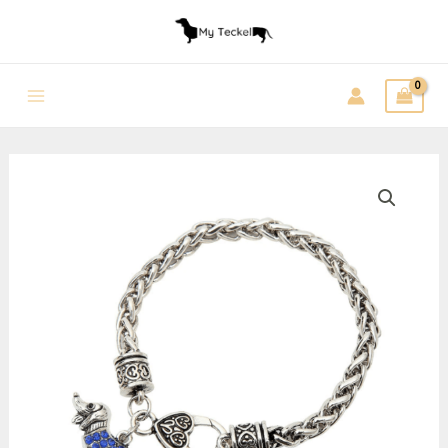
Aller
au
contenu
Main
Menu
quantité
de
Bracelet
Teckel
Métal
Bleu