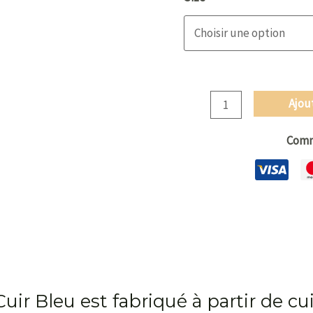
Bleu
Ajou
Comm
Cuir Bleu est fabriqué à partir de cu