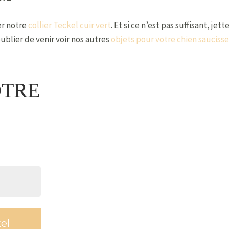
er notre
collier Teckel cuir vert
. Et si ce n’est pas suffisant, je
oublier de venir voir nos autres
objets pour votre chien saucisse
OTRE