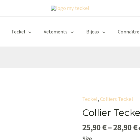
Teckel
Vêtements
Bijoux
Connaître
Teckel
,
Colliers Teckel
quantité
de
Collier Tecke
Collier
25,90
€
–
28,90
€
Teckel
Cuir
Size