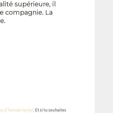
lité supérieure, il
 de compagnie. La
e.
on d’harnais teckel
. Et si tu souhaites