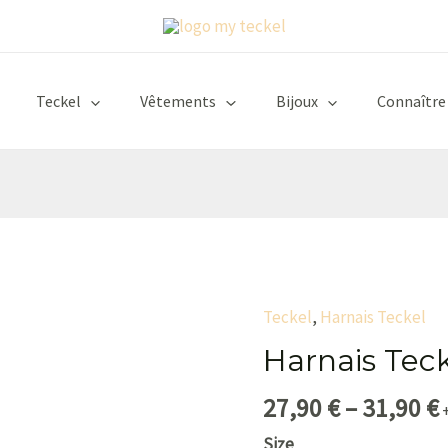
Teckel
Vêtements
Bijoux
Connaître
Teckel
,
Harnais Teckel
quantité
de
Harnais Tec
Harnais
27,90
€
–
31,90
€
Teckel
Cuir
Size