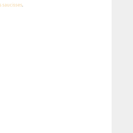
s saucisses
.