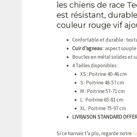
les chiens de race Te
est résistant, durab
couleur rouge vif aj
Confortable et durable : text
Cuir d’agneau
: aspect souple
Boucles en métal solides et s
4 Tailles disponibles :
XS : Poitrine 40-46 cm
S : Poitrine 48-57 cm
M : Poitrine 57-71 cm
L : Poitrine 65-81 cm
XL : Poitrine 75-97 cm
LIVRAISON STANDARD OFFE
Si ce harnais t’a plu, regarde notre
h