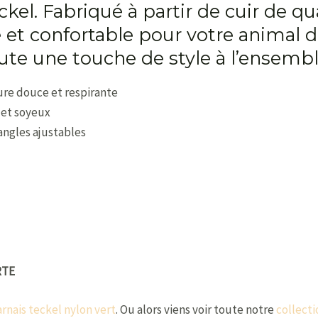
ckel. Fabriqué à partir de cuir de qua
le et confortable pour votre animal
oute une touche de style à l’ensembl
ure douce et respirante
 et soyeux
angles ajustables
RTE
arnais teckel nylon vert
. Ou alors viens voir toute notre
collecti