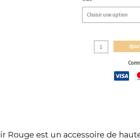
Rouge
Ajou
Comm
ir Rouge est un accessoire de haut