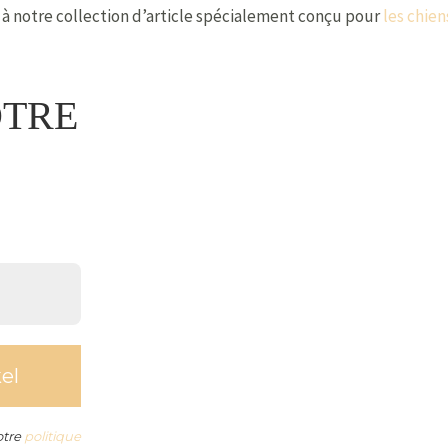
 à notre collection d’article spécialement conçu pour
les chien
OTRE
otre
politique