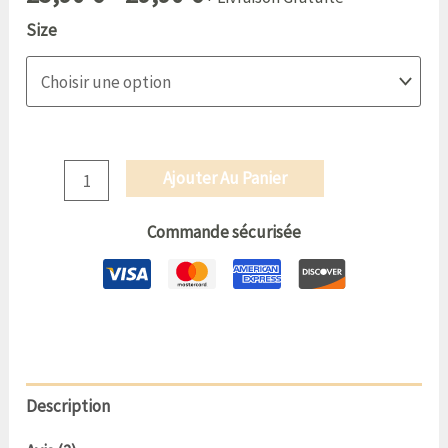
basé sur
Size
notations
client
Ajouter Au Panier
Commande sécurisée
Description