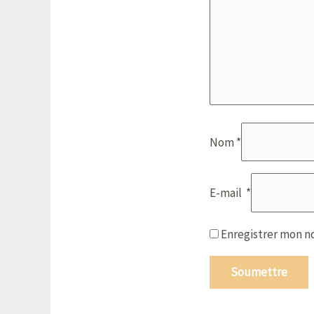
Nom
*
E-mail
*
Enregistrer mon n