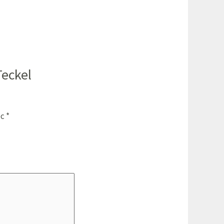
Teckel
ec
*