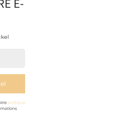
E E-
otre
politique
rmations.