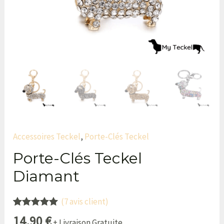
Accessoires Teckel
,
Porte-Clés Teckel
Porte-Clés Teckel
Diamant
(
7
avis client)
Noté
7
5.00
14,90
€
+ Livraison Gratuite
sur 5