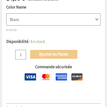
basé sur
Color Name
notations
client
EFFACER
Disponibilité :
En stock
Ajouter Au Panier
Commande sécurisée