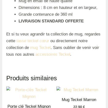
Mug
en
émail
de
haute
qualit
é
Dimensions : 8 cm en hauteur et en largeur,
Grande
contenance
de
360
ml
LIVRAISON STANDARD OFFERTE
Et si tu veux agrandir ta collection de mug, regardes
cette
tasse teckel cœur
ou directement notre
collection de
mug Teckel
. Sans oublier de venir voir
tous nos autres
accessoires Teckel
.
Produits similaires
Mug Teckel Marron
Porte clé Teckel Mignon
22,90
€