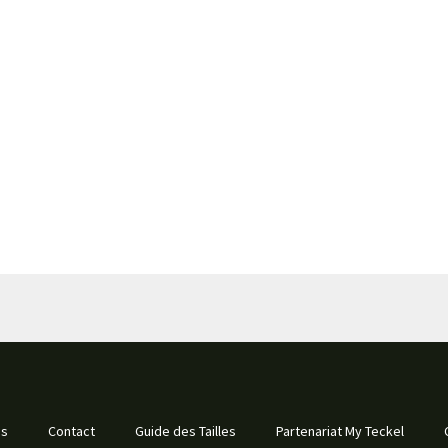
us
Contact
Guide des Tailles
Partenariat My Teckel