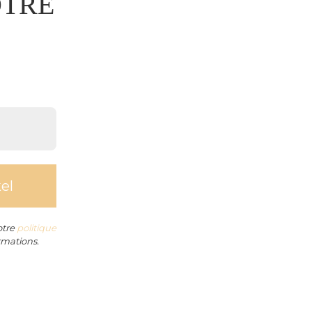
OTRE
otre
politique
rmations.