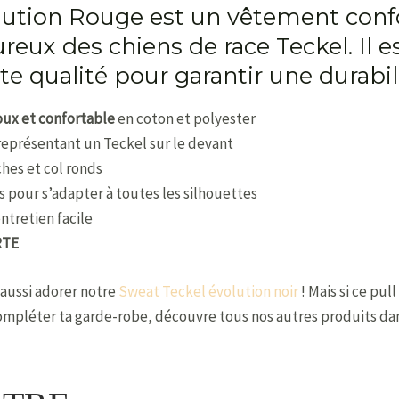
lution Rouge est un vêtement confo
eux des chiens de race Teckel. Il es
e qualité pour garantir une durabil
oux et confortable
en coton et polyester
représentant un Teckel sur le devant
hes et col ronds
es pour s’adapter à toutes les silhouettes
ntretien facile
RTE
 aussi adorer notre
Sweat Teckel évolution noir
! Mais si ce pull
 compléter ta garde-robe, découvre tous nos autres produits dan