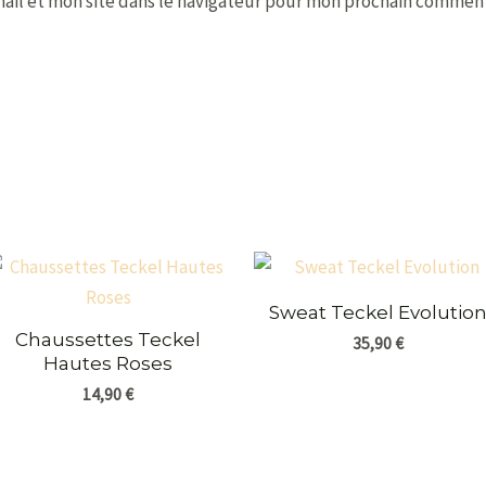
ail et mon site dans le navigateur pour mon prochain comment
Sweat Teckel Evolutio
Chaussettes Teckel
35,90
€
Hautes Roses
14,90
€