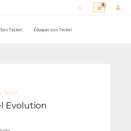
Rechercher
 Son Teckel
Éduquer son Teckel
s Teckel
l Evolution
tuite