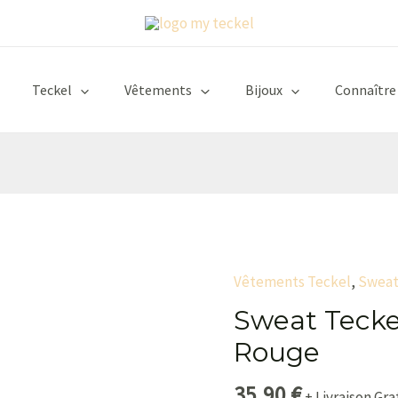
Teckel
Vêtements
Bijoux
Connaître
Vêtements Teckel
,
Sweat
quantité
de
Sweat Tecke
Sweat
Rouge
Teckel
Evolution
35,90
€
+ Livraison Gra