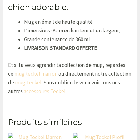
chien adorable.
Mug
en
émail
de
haute
qualit
é
Dimensions : 8 cm en hauteur et en largeur,
Grande
contenance
de
360
ml
LIVRAISON STANDARD OFFERTE
Et si tu veux agrandir ta collection de mug, regardes
ce
mug teckel marron
ou directement notre collection
de
mug Teckel
. Sans oublier de venir voir tous nos
autres
accessoires Teckel
.
Produits similaires