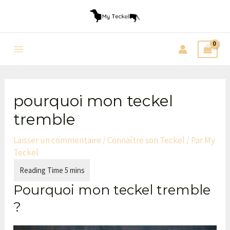
Aller
Navigation
au
des
contenu
articles
Main
Menu
pourquoi mon teckel
tremble
Laisser un commentaire
/
Connaître son Teckel
/ Par
My
Teckel
Pourquoi mon teckel tremble
?