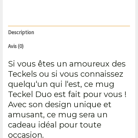
Description
Avis (0)
Si
vous
ê
tes
un
amoureux
des
Teckels
ou
si
vous
connaissez
quelqu
‘
un
qui
l
‘
est
,
ce
mug
Teckel Duo est
fait
pour
vous
!
Avec
son
design
unique
et
amusant
,
ce
mug
sera
un
cadeau
id
é
al
pour
toute
occasion
.