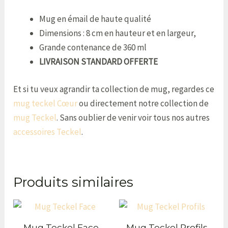
Mug
en
émail
de
haute
qualit
é
Dimensions : 8 cm en hauteur et en largeur,
Grande
contenance
de
360
ml
LIVRAISON STANDARD OFFERTE
Et si tu veux agrandir ta collection de mug, regardes ce
mug teckel Cœur
ou directement notre collection de
mug Teckel
. Sans oublier de venir voir tous nos autres
accessoires Teckel
.
Produits similaires
Mug Teckel Face
Mug Teckel Profils